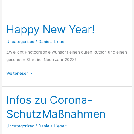
Happy New Year!
Happy
New
Year!
Uncategorized
/
Daniela Liepelt
Zwielicht Photographie wünscht einen guten Rutsch und einen
gesunden Start ins Neue Jahr 2023!
Weiterlesen »
Infos zu Corona-
Infos
zu
SchutzMaßnahmen
Corona-
SchutzMaßnahmen
Uncategorized
/
Daniela Liepelt