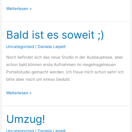
Weiterlesen »
Bald ist es soweit ;)
Bald
ist
es
Uncategorized
/
Daniela Liepelt
soweit
Noch befindet sich das neue Studio in der Ausbauphase, aber
;)
schon bald können erste Aufnahmen im niegelnagelneuen
Portaitstudio gemacht werden. Ich freue mich schon sehr! Ich
bitte aber noch um etwas Geduld.
Weiterlesen »
Umzug!
Umzug!
Uncategorized
/
Daniela Liepelt