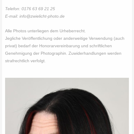
Telefon: 0176 63 69 21 25
E-mail:
info@zwielicht-photo.de
Alle Photos unterliegen dem Urheberrecht.
Jegliche Veröffentlichung oder anderweitige Verwendung (auch
privat) bedarf der Honorarvereinbarung und schriftlichen
Genehmigung der Photographin. Zuwiderhandlungen werden
strafrechtlich verfolgt.