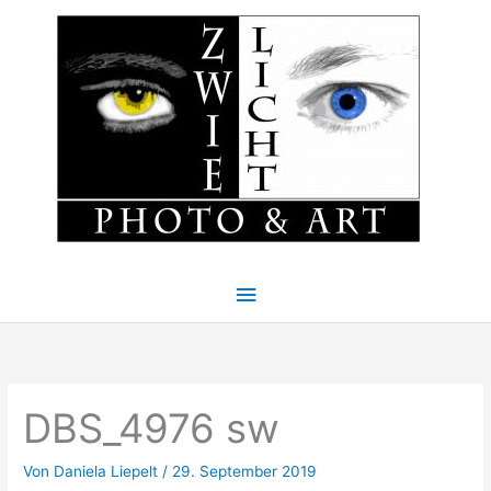
Zum
Hauptmenü
Inhalt
springen
DBS_4976 sw
Von
Daniela Liepelt
/
29. September 2019